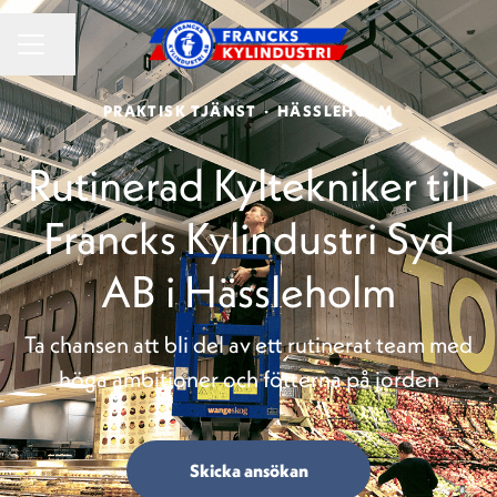
KARRIÄRMENY
Dela sidan
PRAKTISK TJÄNST
·
HÄSSLEHOLM
Rutinerad Kyltekniker till
Francks Kylindustri Syd
AB i Hässleholm
Ta chansen att bli del av ett rutinerat team med
höga ambitioner och fötterna på jorden
Skicka ansökan