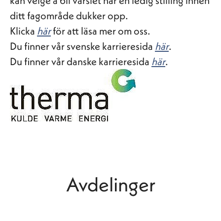
kan velge å bli varslet når en ledig stilling innen
ditt fagområde dukker opp.
Klicka
här
för att läsa mer om oss.
Du finner vår svenske karrieresida
här
.
Du finner vår danske karrieresida
här
.
Avdelinger
Praktisk tjeneste
Administrasjon/forretningsstøtte
Automasjon