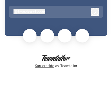
@
francksref.com
francksref.com
Logg inn
Karriereside
av Teamtailor