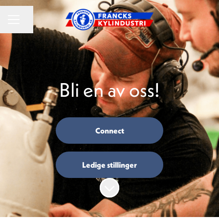
KARRIEREMENY
Del siden
Bli en av oss!
Connect
Ledige stillinger
Bla til innholdet