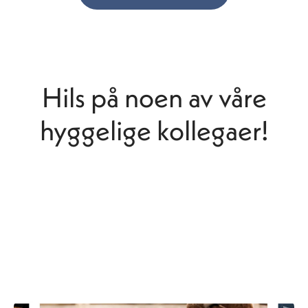
Hils på noen av våre
hyggelige kollegaer!
Jørgen Eckroll, prosjektingeniør
Sofia Garaizar, prosjektingeniør
Sindre Olsen, montasjeleder