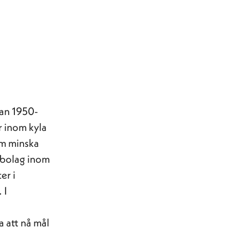
dan 1950-
r inom kyla
om minska
h-bolag inom
er i
 I
a att nå mål