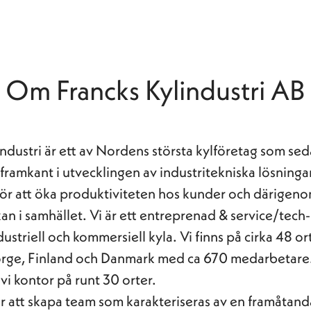
Om Francks Kylindustri AB
industri är ett av Nordens största kylföretag som se
i framkant i utvecklingen av industritekniska lösninga
ör att öka produktiviteten hos kunder och därigen
an i samhället. Vi är ett entreprenad & service/tec
striell och kommersiell kyla. Vi finns på cirka 48 ort
orge, Finland och Danmark med ca 670 medarbetare.
vi kontor på runt 30 orter.
ör att skapa team som karakteriseras av en framåtand