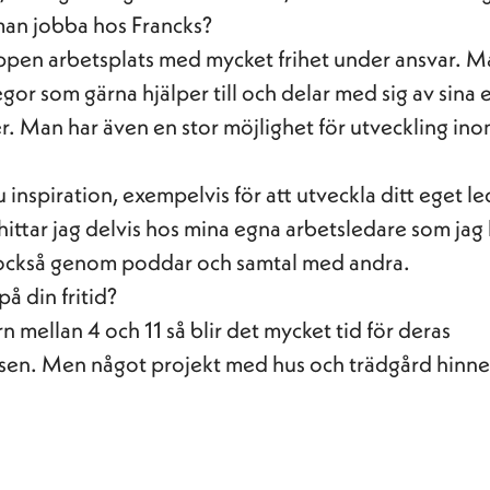
man jobba hos Francks?
ppen arbetsplats med mycket frihet under ansvar. M
gor som gärna hjälper till och delar med sig av sina 
r. Man har även en stor möjlighet för utveckling in
 inspiration, exempelvis för att utveckla ditt eget l
 hittar jag delvis hos mina egna arbetsledare som ja
också genom poddar och samtal med andra.
å din fritid?
 mellan 4 och 11 så blir det mycket tid för deras
essen. Men något projekt med hus och trädgård hinn