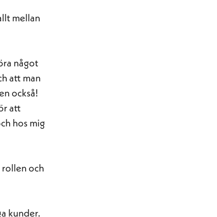
llt mellan
göra något
ch att man
den också!
ör att
och hos mig
 rollen och
nga kunder.