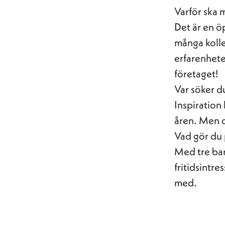
Varför ska 
Det är en ö
många kolle
erfarenhete
företaget!
Var söker du
Inspiration
åren. Men 
Vad gör du p
Med tre barn
fritidsintr
med.