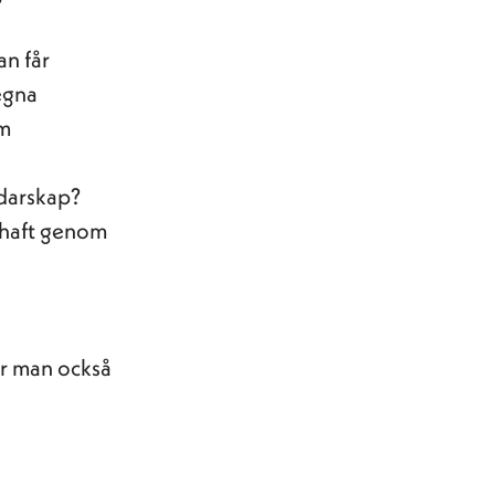
an får
egna
om
edarskap?
g haft genom
er man också