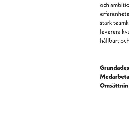
och ambition
erfarenhete
stark teamkä
leverera kva
hållbart och
Grundade
Medarbet
Omsättni