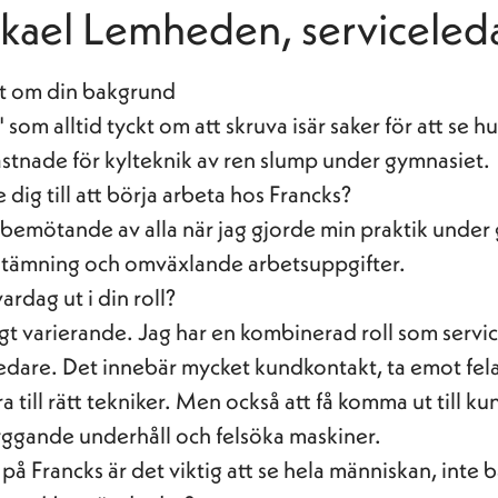
kael Lemheden, serviceled
rt om din bakgrund
om alltid tyckt om att skruva isär saker för att se h
astnade för kylteknik av ren slump under gymnasiet.
dig till att börja arbeta hos Francks?
a bemötande av alla när jag gjorde min praktik under
 stämning och omväxlande arbetsuppgifter.
ardag ut i din roll?
igt varierande. Jag har en kombinerad roll som servi
edare. Det innebär mycket kundkontakt, ta emot fe
 till rätt tekniker. Men också att få komma ut till k
ggande underhåll och felsöka maskiner.
på Francks är det viktig att se hela människan, inte 