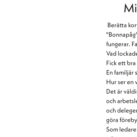
Mi
Berätta ko
"Bonnapåg" s
fungerar. F
Vad lockade 
Fick ett br
En familjär
Hur ser en v
Det är väld
och arbetsl
och delegera
göra föreby
Som ledare 