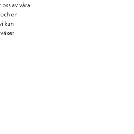
r oss av våra
 och en
vi kan
 växer