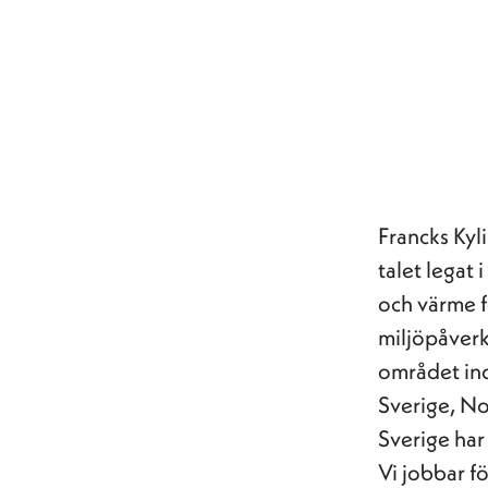
Francks Kyl
talet legat 
och värme f
miljöpåverk
området indu
Sverige, N
Sverige har 
Vi jobbar f