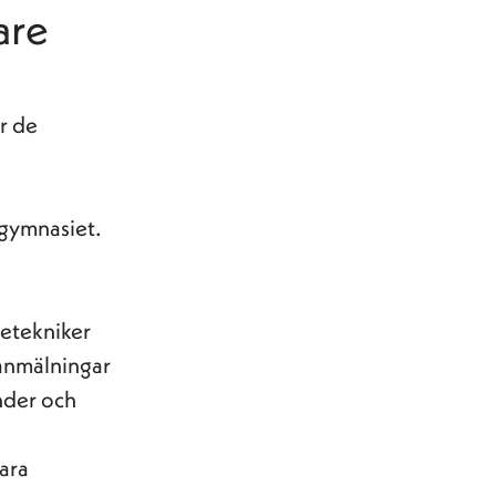
are
ur de
 gymnasiet.
cetekniker
lanmälningar
under och
bara