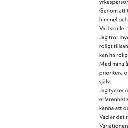
yrkesperso
Genom att t
himmel och 
Vad skulle 
Jag tror my
roligt till
kan ha roli
Med mina år
prioritera 
själv.
Jag tycker 
erfarenheten
känna att d
Vad är det 
Variationen,