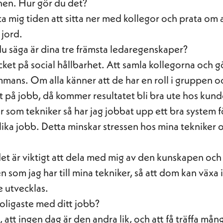
nen. Hur gör du det?
a mig tiden att sitta ner med kollegor och prata om a
jord.
du säga är dina tre främsta ledaregenskaper?
cket på social hållbarhet. Att samla kollegorna och 
sammans. Om alla känner att de har en roll i gruppen o
gt på jobb, då kommer resultatet bli bra ute hos kun
 som tekniker så har jag jobbat upp ett bra system f
olika jobb. Detta minskar stressen hos mina tekniker 
det är viktigt att dela med mig av den kunskapen och
 som jag har till mina tekniker, så att dom kan växa i
e utvecklas.
roligaste med ditt jobb?
 att ingen dag är den andra lik, och att få träffa må