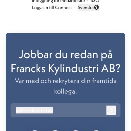
Inloggning för medarbetare
·
SSO
Logga in till Connect
·
Svenska
Byt språk
Jobbar du redan på
Francks Kylindustri AB?
Var med och rekrytera din framtida
kollega.
@
francksref.com
francksref.com
Logga in