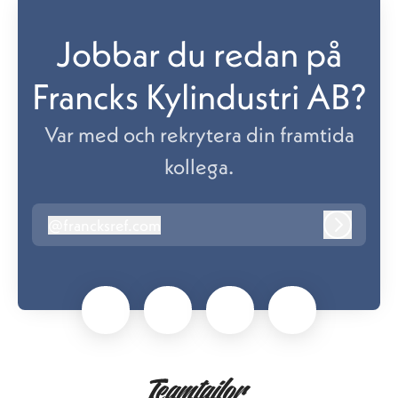
Jobbar du redan på
Francks Kylindustri AB?
Var med och rekrytera din framtida
kollega.
@
francksref.com
francksref.com
Logga in