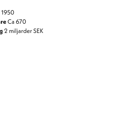
s
1950
are
Ca 670
ng
2 miljarder SEK