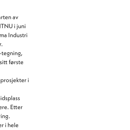
arten av
TNU i juni
ma Industri
r.
-tegning,
itt første
 prosjekter i
eidsplass
re. Etter
ring.
r i hele