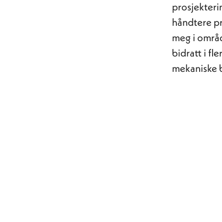
prosjekterin
håndtere pro
meg i områd
bidratt i f
mekaniske b