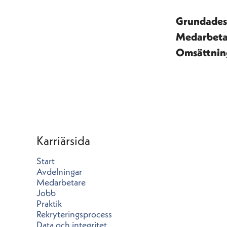
Grundade
Medarbet
Omsättni
Karriärsida
Start
Avdelningar
Medarbetare
Jobb
Praktik
Rekryteringsprocess
Data och integritet