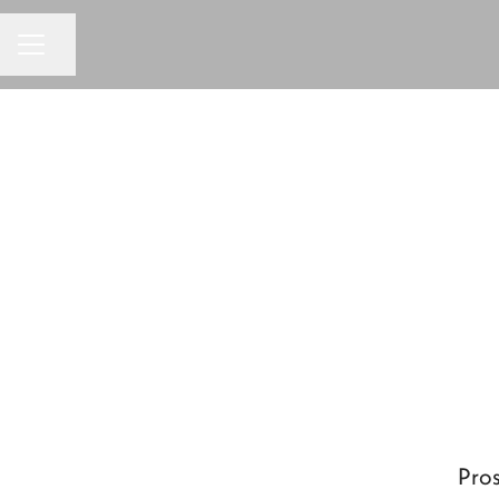
KARRIÄRMENY
Dela sidan
Pros