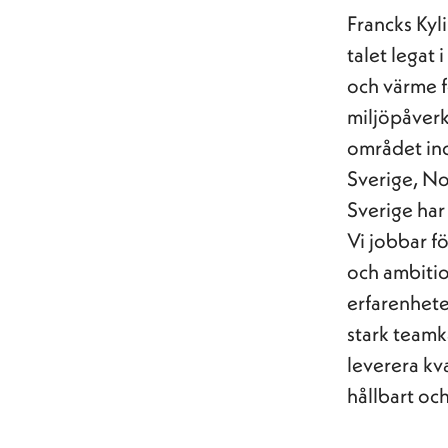
Francks Kyl
talet legat 
och värme f
miljöpåverk
området indu
Sverige, N
Sverige har 
Vi jobbar f
och ambition
erfarenhete
stark teamkä
leverera kva
hållbart och