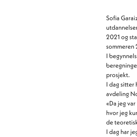
Sofia Garai
utdannelsen
2021 og sta
sommeren 2
I begynnels
beregninger
prosjekt.
I dag sitter
avdeling N
«Da jeg var
hvor jeg ku
de teoretis
I dag har j