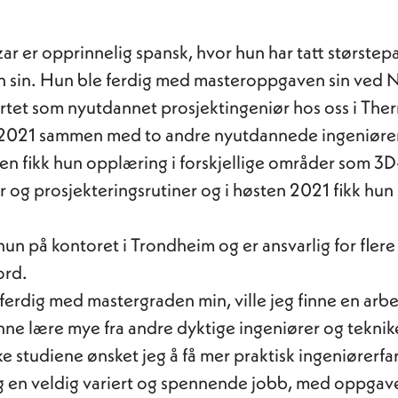
zar er opprinnelig spansk, hvor hun har tatt størstep
 sin. Hun ble ferdig med masteroppgaven sin ved N
rtet som nyutdannet prosjektingeniør hos oss i Ther
021 sammen med to andre nyutdannede ingeniøre
en fikk hun opplæring i forskjellige områder som 3D
 og prosjekteringsrutiner og i høsten 2021 fikk hun s
 hun på kontoret i Trondheim og er ansvarlig for flere
ord.
 ferdig med mastergraden min, ville jeg finne en arb
nne lære mye fra andre dyktige ingeniører og teknike
ke studiene ønsket jeg å få mer praktisk ingeniørerfa
eg en veldig variert og spennende jobb, med oppgave