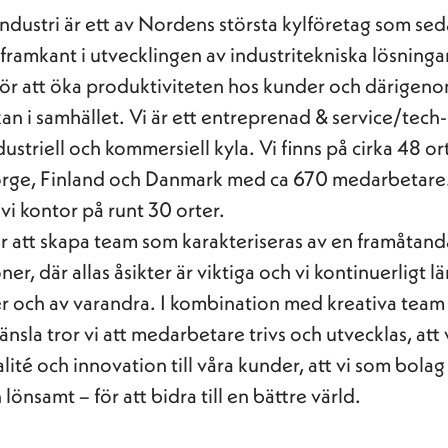
industri är ett av Nordens största kylföretag som se
i framkant i utvecklingen av industritekniska lösninga
ör att öka produktiviteten hos kunder och därigen
an i samhället. Vi är ett entreprenad & service/tec
striell och kommersiell kyla. Vi finns på cirka 48 ort
orge, Finland och Danmark med ca 670 medarbetare.
vi kontor på runt 30 orter.
ör att skapa team som karakteriseras av en framåtand
er, där allas åsikter är viktiga och vi kontinuerligt lä
r och av varandra. I kombination med kreativa team
nsla tror vi att medarbetare trivs och utvecklas, att 
lité och innovation till våra kunder, att vi som bolag
 lönsamt – för att bidra till en bättre värld.