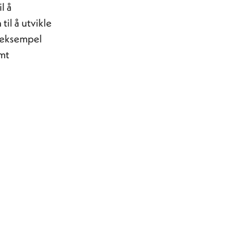
l å
til å utvikle
r eksempel
amt