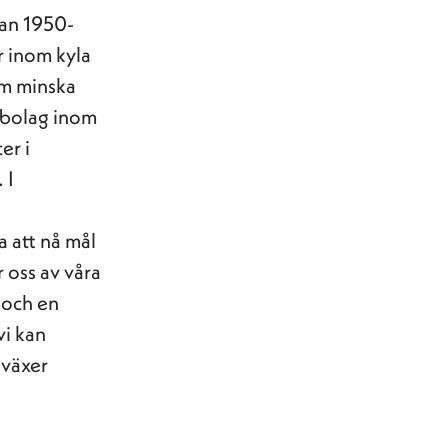
dan 1950-
r inom kyla
om minska
h-bolag inom
er i
 I
a att nå mål
r oss av våra
 och en
vi kan
 växer