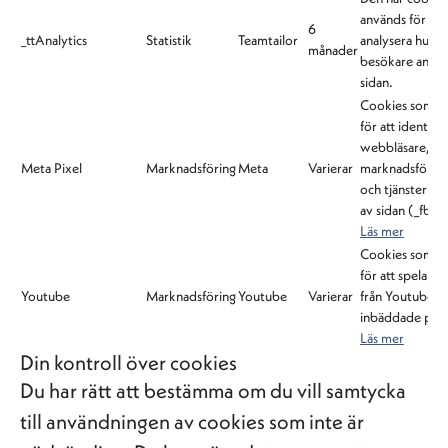
används för att
6
_ttAnalytics
Statistik
Teamtailor
analysera hur
månader
besökare anvä
sidan.
Cookies som a
för att identifie
webbläsare, fö
Meta Pixel
Marknadsföring
Meta
Varierar
marknadsföring
och tjänster för
av sidan (_fbp; 
Läs mer
Cookies som a
för att spela vi
Youtube
Marknadsföring
Youtube
Varierar
från Youtube, 
inbäddade på s
Läs mer
Din kontroll över cookies
Du har rätt att bestämma om du vill samtycka
till användningen av cookies som inte är