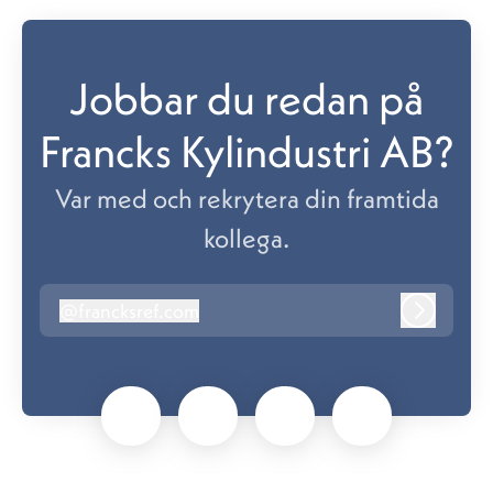
Jobbar du redan på
Francks Kylindustri AB?
Var med och rekrytera din framtida
kollega.
@
francksref.com
francksref.com
Logga in