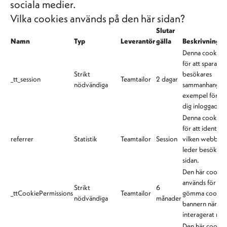
sociala medier.
Vilka cookies används på den här sidan?
Slutar
Namn
Typ
Leverantör
gälla
Beskrivning
Denna cookie 
för att spara en
Strikt
besökares
_tt_session
Teamtailor
2 dagar
nödvändiga
sammanhang (ti
exempel för att
dig inloggad på
Denna cookie 
för att identifie
referrer
Statistik
Teamtailor
Session
vilken webblä
leder besökarna 
sidan.
Den här cookie
används för att
Strikt
6
_ttCookiePermissions
Teamtailor
gömma cookie
nödvändiga
månader
bannern när du
interagerat me
Den här cookie