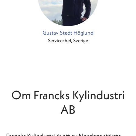
Gustav Stedt Höglund
Servicechef, Sverige
Om Francks Kylindustri
AB
Francks Kylindustri är ett av Nordens största