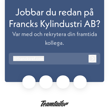
Jobbar du redan på
Francks Kylindustri AB?
Var med och rekrytera din framtida
kollega.
@
francksref.com
francksref.com
Logga in