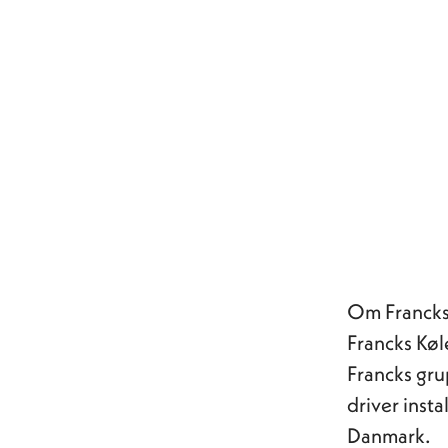
Om Francks
Francks Køl
Francks gru
driver inst
Danmark.