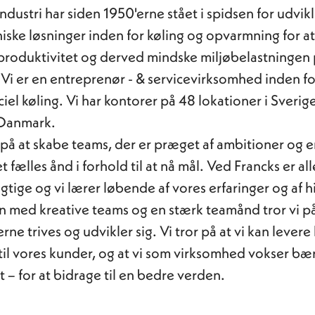
ndustri har siden 1950'erne stået i spidsen for udvik
niske løsninger inden for køling og opvarmning for a
roduktivitet og derved mindske miljøbelastningen
Vi er en entreprenør - & servicevirksomhed inden for
el køling. Vi har kontorer på 48 lokationer i Sverig
 Danmark.
 på at skabe teams, der er præget af ambitioner og 
 fælles ånd i forhold til at nå mål. Ved Francks er all
gtige og vi lærer løbende af vores erfaringer og af h
 med kreative teams og en stærk teamånd tror vi på
e trives og udvikler sig. Vi tror på at vi kan levere 
til vores kunder, og at vi som virksomhed vokser bæ
t – for at bidrage til en bedre verden.