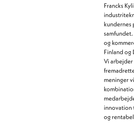
Francks Kyli
industritek
kundernes p
samfundet. 
og kommerci
Finland og
Vi arbejder
fremadrettet
meninger vi
kombination
medarbejdern
innovation 
og rentabel