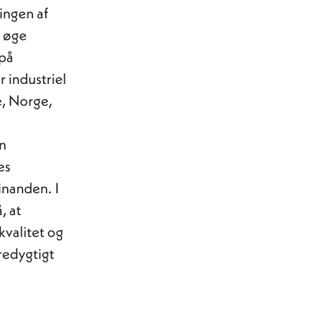
lingen af
t øge
 på
 industriel
e, Norge,
en
es
inanden. I
, at
kvalitet og
redygtigt