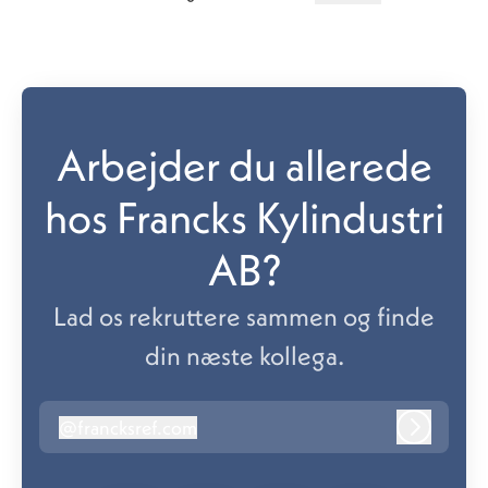
Skift sprog
Arbejder du allerede
hos Francks Kylindustri
AB?
Lad os rekruttere sammen og finde
din næste kollega.
@
francksref.com
francksref.com
Log ind