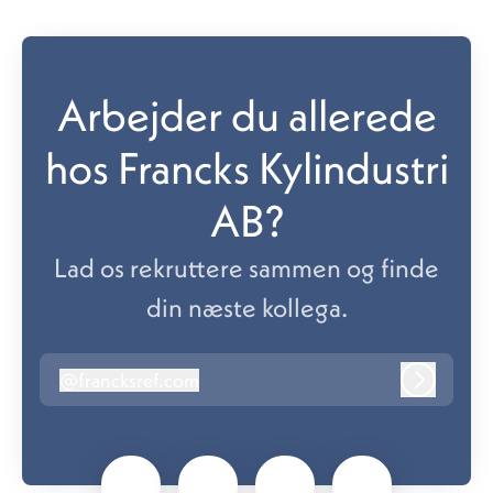
Arbejder du allerede
hos Francks Kylindustri
AB?
Lad os rekruttere sammen og finde
din næste kollega.
@
francksref.com
francksref.com
Log ind