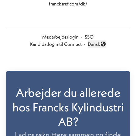
francksref.com/dk/
Medarbejderlogin
·
SSO
Kandidatlogin til Connect
·
Dansk
Skift sprog
Arbejder du allerede
hos Francks Kylindustri
AB?
Lad os rekruttere sammen og finde