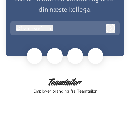
din næste kollega.
@
francksref.com
francksref.com
Log ind
Employer branding
fra Teamtailor